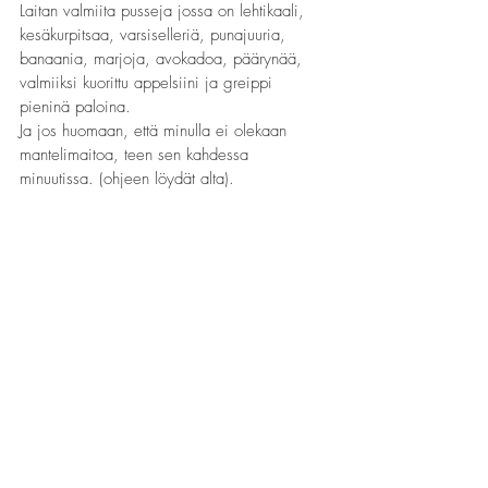
Laitan valmiita pusseja jossa on lehtikaali, 
kesäkurpitsaa, varsiselleriä, punajuuria, 
banaania, marjoja, avokadoa, päärynää, 
valmiiksi kuorittu appelsiini ja greippi 
pieninä paloina.
Ja jos huomaan, että minulla ei olekaan 
mantelimaitoa, teen sen kahdessa 
minuutissa. (ohjeen löydät alta).