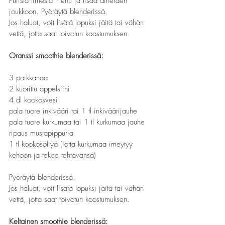
Purista limesta mehu ja lisää aineiden 
joukkoon. Pyöräytä blenderissä.
Jos haluat, voit lisätä lopuksi jäitä tai vähän 
vettä, jotta saat toivotun koostumuksen.
Oranssi smoothie blenderissä:
3 porkkanaa
2 kuorittu appelsiini 
4 dl kookosvesi
pala tuore inkivääri tai 1 tl inkiväärijauhe
pala tuore kurkumaa tai 1 tl kurkumaa jauhe
ripaus mustapippuria 
1 tl kookosöljyä (jotta kurkumaa imeytyy 
kehoon ja tekee tehtävänsä)
Pyöräytä blenderissä.
Jos haluat, voit lisätä lopuksi jäitä tai vähän 
vettä, jotta saat toivotun koostumuksen.
Keltainen smoothie blenderissä: