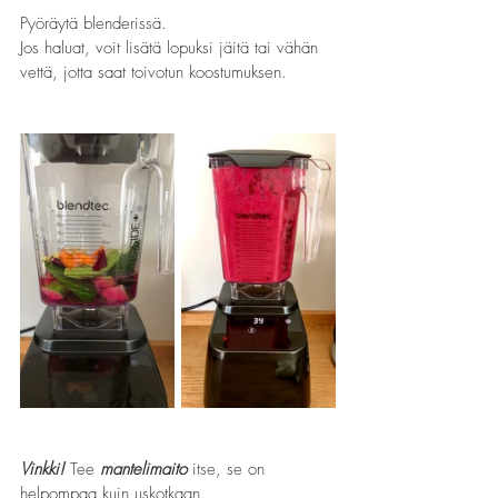
Pyöräytä blenderissä.
Jos haluat, voit lisätä lopuksi jäitä tai vähän 
vettä, jotta saat toivotun koostumuksen.
Vinkki!
Tee 
mantelimaito
 itse, se on 
helpompaa kuin uskotkaan.