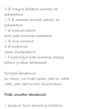
5 dl mangoa leikattuna pieneksi tai 
pakastettuna
1,5 dl ananasta pieneksi paloiksi tai 
pakastettuna
1 dl kookoshiutaleita
pieni pala kurkumaa raastettuna
1 rkl chia siemeniä
4 dl kookosvesi 
ripaus mustapippuria
1 tl kookosöljyä (jotta kurkumaa imeytyy 
kehoon ja tekee tehtävänsä)
Pyöräytä blenderissä.
Jos haluat, voit lisätä lopuksi jäitä tai vähän 
vettä, jotta saat toivotun koostumuksen.
Pinkki smoothie blenderissä:
1 punajuuri hyvin pestynä ja leikattuna 