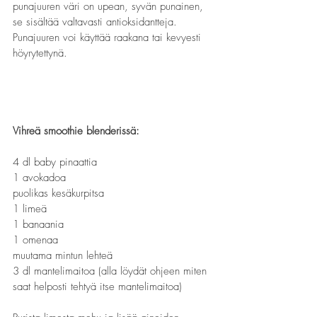
punajuuren väri on upean, syvän punainen, 
se sisältää valtavasti antioksidantteja. 
Punajuuren voi käyttää raakana tai kevyesti 
höyrytettynä.
Vihreä smoothie blenderissä:
4 dl baby pinaattia
1 avokadoa
puolikas kesäkurpitsa
1 limeä
1 banaania
1 omenaa
muutama mintun lehteä
3 dl mantelimaitoa (alla löydät ohjeen miten 
saat helposti tehtyä itse mantelimaitoa)