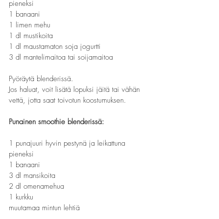
pieneksi
1 banaani
1 limen mehu
1 dl mustikoita
1 dl maustamaton soja jogurtti
3 dl mantelimaitoa tai soijamaitoa
Pyöräytä blenderissä.
Jos haluat, voit lisätä lopuksi jäitä tai vähän 
vettä, jotta saat toivotun koostumuksen.
Punainen smoothie blenderissä:
1 punajuuri hyvin pestynä ja leikattuna 
pieneksi 
1 banaani
3 dl mansikoita
2 dl omenamehua
1 kurkku
muutamaa mintun lehtiä