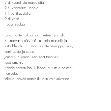
3 dl kuorellisia manteleita
2 tl  vaahterasiirappia
1 tl vaniljauutetta
9 dl vettä
ripaus suolaa
Laita mantelit likoamaan veteen yön yli.
Seuraavana päivänä huuhtele mantelit ja 
laita blenderiin. Lisää vaahterasiirappi, vesi, 
vaniljauute ja suola. 
Jauha niin kauan, että saat tasaisen 
koostomuksen.
Kaada harson läpi kulhoon, puristele nesteet 
harsosta.
Jäljelle jäävän mantelikuidun voit kuivattaa 
uunissa (90 C  muutaman tunnin), jolloin 
saat ihanan mantelijauhon.
Kaada valmis mantelimaito lasipulloon ja 
säilytä jääkaapissa. Käytä kolmen päivän 
sisällä.