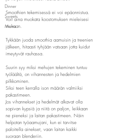
Dinner
Smoothien tekemisessä ei voi epäonnistua. 
Sweets
Voit aina muokata koostomuksen mieleisesi 
Mains
mukaan.
Tykkään juoda smoothia aamuisin ja treenien 
jälkeen, hitaasti tyhjään vatsaan jotta kuidut 
imeytyvät rauhassa. 
Suurin syy miksi mehujen tekeminen tuntuu 
työläältä, on vihannesten ja hedelmien 
pilkkominen.
Siksi teen kerralla ison määrän valmiiksi 
pakastimeen. 
Jos vihannekset ja hedelmät alkavat olla 
sopivan kypsiä ja niitä on paljon, leikkaan 
ne pieneksi ja laitan pakastimeen. Näin 
helpotan työaamujani, kun ei tarvitse 
paloitella ainekset, vaan laitan kaikki 
suoraan blenderiin. 