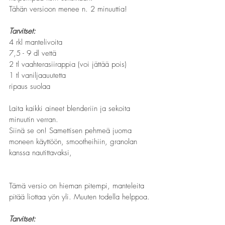
Tähän versioon menee n. 2 minuuttia!
Tarvitset:
4 rkl mantelivoita
7,5 - 9 dl vettä
2 tl vaahterasiirappia (voi jättää pois)
1 tl vaniljaauutetta
ripaus suolaa
Laita kaikki aineet blenderiin ja sekoita 
minuutin verran.
Siinä se on! Samettisen pehmeä juoma 
moneen käyttöön, smootheihiin, granolan 
kanssa nautittavaksi, 
Tämä versio on hieman pitempi, manteleita 
pitää liottaa yön yli. Muuten todella helppoa.
Tarvitset: