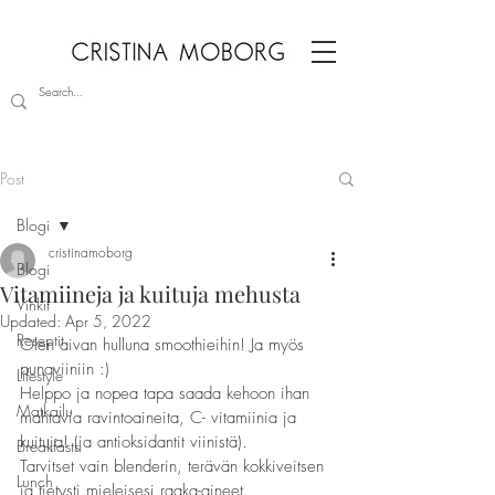
Post
Blogi
cristinamoborg
Blogi
Vitamiineja ja kuituja mehusta
Vinkit
Updated:
Apr 5, 2022
Reseptit
Olen aivan hulluna smoothieihin! Ja myös 
punaviiniin :) 
Lifestyle
Helppo ja nopea tapa saada kehoon ihan 
Matkailu
mahtavia ravintoaineita, C- vitamiinia ja 
kuituja! (ja antioksidantit viinistä).
Breakfasts
Tarvitset vain blenderin, terävän kokkiveitsen 
Lunch
ja tietysti mieleisesi raaka-aineet.