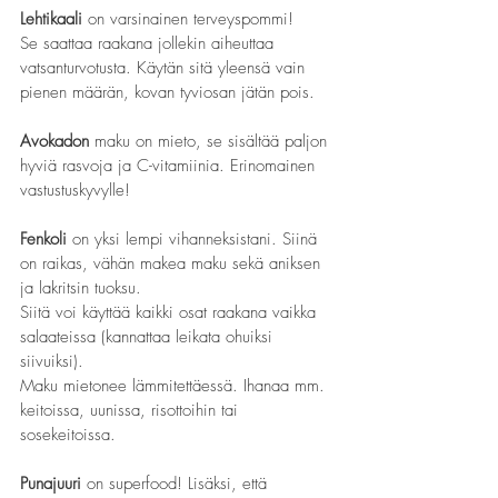
Lehtikaali
 on varsinainen terveyspommi!
Se saattaa 
raakana
 jollekin aiheuttaa 
vatsanturvotusta. Käytän sitä yleensä vain 
pienen määrän, kovan tyviosan jätän pois.
Avokadon
 maku on mieto, se sisältää paljon 
hyviä rasvoja ja C-vitamiinia. Erinomainen 
vastustuskyvylle!
Fenkoli
 on yksi lempi vihanneksistani. Siinä 
on raikas, vähän makea maku sekä aniksen 
ja lakritsin tuoksu.
Siitä voi käyttää kaikki osat raakana vaikka 
salaateissa (kannattaa leikata ohuiksi 
siivuiksi).
Maku mietonee lämmitettäessä. Ihanaa mm. 
keitoissa, uunissa, risottoihin tai 
sosekeitoissa.
Punajuuri 
on superfood! Lisäksi, että 