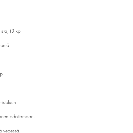
ta, (3 kpl)
meniä
pl
risteluun
timeen odottamaan.
sä vedessä.