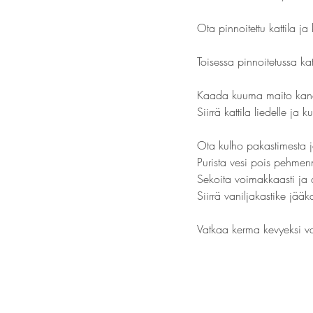
Ota pinnoitettu kattila 
Toisessa pinnoitetussa kat
Kaada kuuma maito kana
Siirrä kattila liedelle j
Ota kulho pakastimesta 
Purista vesi pois pehmenn
Sekoita voimakkaasti ja
Siirrä vaniljakastike jä
Vatkaa kerma kevyeksi va