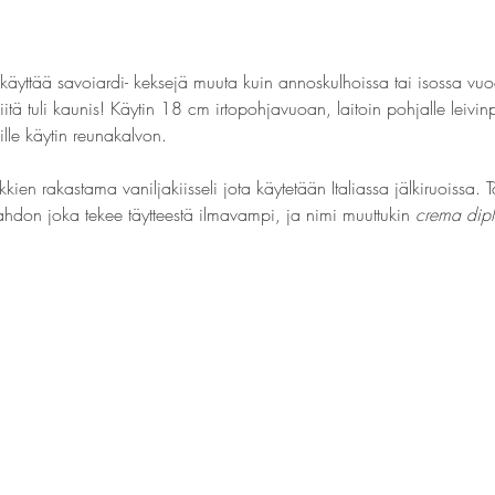
 käyttää savoiardi- keksejä muuta kuin annoskulhoissa tai isossa vu
iitä tuli kaunis! Käytin 18 cm irtopohjavuoan, laitoin pohjalle leivi
ille käytin reunakalvon.
kkien rakastama vaniljakiisseli jota käytetään Italiassa jälkiruoissa. 
ahdon joka tekee täytteestä ilmavampi, ja nimi muuttukin 
crema dip