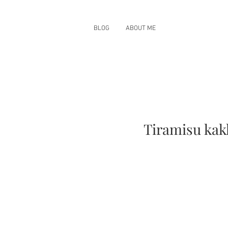
BLOG
ABOUT ME
Tiramisu kak