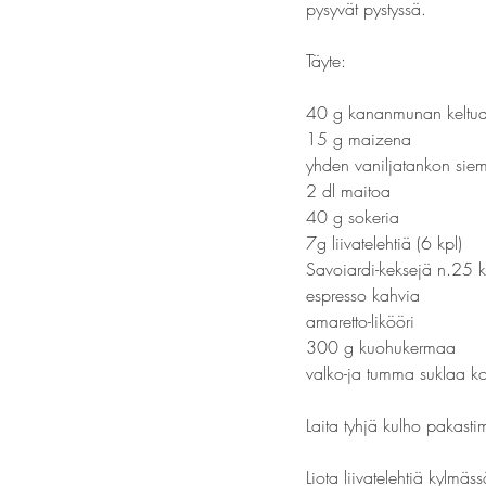
pysyvät pystyssä.
Täyte:
40 g kananmunan keltuais
15 g maizena  
yhden vaniljatankon sie
2 dl maitoa
40 g sokeria
7g liivatelehtiä (6 kpl)
Savoiardi-keksejä n.25 k
espresso kahvia
amaretto-likööri
300 g kuohukermaa
valko-ja tumma suklaa ko
Laita tyhjä kulho pakas
Liota liivatelehtiä kylmäs