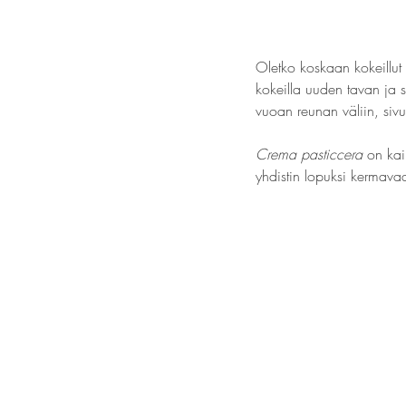
Oletko koskaan kokeillut
kokeilla uuden tavan ja s
vuoan reunan väliin, sivu
Crema pasticcera
 on kai
yhdistin lopuksi kermava