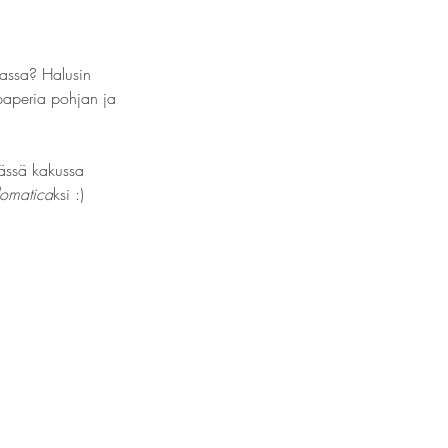
oassa? Halusin 
npaperia pohjan ja 
Tässä kakussa 
lomatica
ksi :)