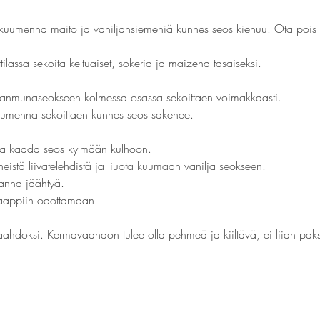
ja kuumenna maito ja vaniljansiemeniä kunnes seos kiehuu. Ota pois l
tilassa sekoita keltuaiset, sokeria ja maizena tasaiseksi.
nmunaseokseen kolmessa osassa sekoittaen voimakkaasti.
a kuumenna sekoittaen kunnes seos sakenee.
ja kaada seos kylmään kulhoon.
eistä liivatelehdistä ja liuota kuumaan vanilja seokseen.
 anna jäähtyä.
äkaappiin odottamaan.
ahdoksi. Kermavaahdon tulee olla pehmeä ja kiiltävä, ei liian pak