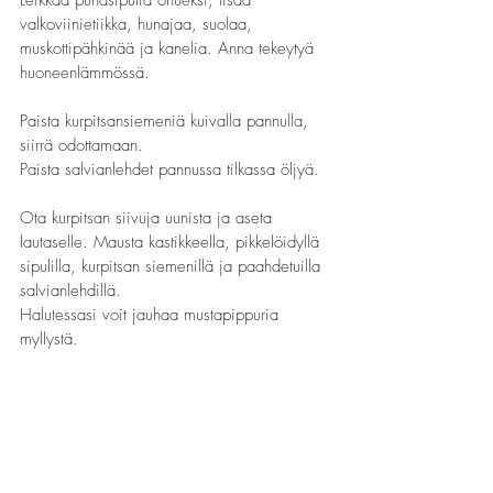
valkoviinietiikka, hunajaa, suolaa, 
muskottipähkinää ja kanelia. Anna tekeytyä 
huoneenlämmössä.
Paista kurpitsansiemeniä kuivalla pannulla, 
siirrä odottamaan.
Paista salvianlehdet pannussa tilkassa öljyä.
Ota kurpitsan siivuja uunista ja aseta 
lautaselle. Mausta kastikkeella, pikkelöidyllä 
sipulilla, kurpitsan siemenillä ja paahdetuilla 
salvianlehdillä.
Halutessasi voit jauhaa mustapippuria 
myllystä.