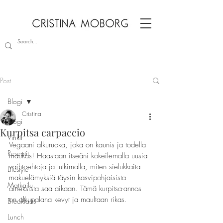
Post
Blogi
Cristina
Blogi
Kurpitsa carpaccio
Vinkit
Vegaani alkuruoka, joka on kaunis ja todella 
Reseptit
maukas! Haastaan itseäni kokeilemalla uusia 
vaihtoehtoja ja tutkimalla, miten sielukkaita 
Lifestyle
makuelämyksiä täysin kasvipohjaisista 
Matkailu
aineksista saa aikaan. Tämä kurpitsa-annos 
on alkupalana kevyt ja maultaan rikas.
Breakfasts
Lunch