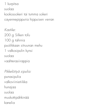
1 kurpitsa
suolaa
kookossokeri tai tumma sokeri
cayennepippuria hippuisen verran
Kastike:
200 g Silken tofu
100 g tahinia
puolikkaan sitruunan mehu 
1 valkosipulin kynsi
suolaa
vaahterasiirappia
Pikkelöityä sipulia:
punasipulia
valkoviinietiikka
hunajaa
suolaa
muskottipähkinää
kanelia