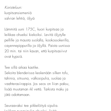
Koristeluun:
kurpitsansiemeniä
salvian lehtiä, öljyä
Lämmitä uuni 175C, kuori kurpitsaa ja 
leikkaa ohueksi kiekoiksi. Levitä öljytylle 
pellille ja mausta suolalla, kookossokerilla, 
cayennepippurilla ja öljyllä. Paista uunissa 
20 min. tai niin kauan, että kurpitsasiivut 
ovat kypsiä.
Tee sillä aikaa kastike. 
Sekoita blenderissa keskenään silken tofu, 
tahinia, sitruuna, valkosipulia, suolaa ja 
vaahterasiirappia. Jos seos on liian paksu, 
lisää muutaman rkl vettä. Tarkista maku ja 
jätä odottamaan.
Seuraavaksi tee pikkelöityä sipulia.
Leikkaa punasipulia ohueksi, lisää 