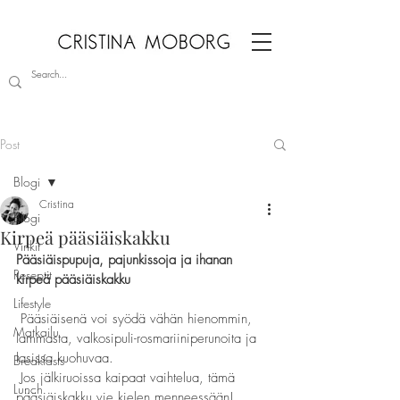
Post
Blogi
Cristina
Blogi
Kirpeä pääsiäiskakku
Vinkit
Pääsiäispupuja, pajunkissoja ja ihanan 
Reseptit
kirpeä pääsiäiskakku        
Lifestyle
 Pääsiäisenä voi syödä vähän hienommin, 
Matkailu
lammasta, valkosipuli-rosmariiniperunoita ja 
lasissa kuohuvaa. 
Breakfasts
 Jos jälkiruoissa kaipaat vaihtelua, tämä 
Lunch
pääsiäiskakku vie kielen menneessään! 