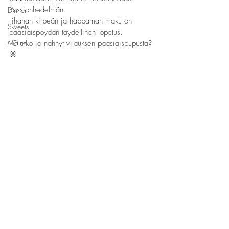
Passionhedelmän
Dinner
 ihanan kirpeän ja happaman maku on 
Sweets
pääsiäispöydän täydellinen lopetus.
Mains
 Oletko jo nähnyt vilauksen pääsiäispupusta? 
🐰