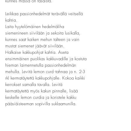
kunnes massa on tasaista. 
Leikkaa passionhedelmät terävällä veitsellä 
kahtia.
Laita hyytelömäinen hedelmäliha 
siemenineen siivilään ja sekoita lusikalla, 
kunnes saat kaiken mehun talteen ja vain 
mustat siemenet jäävät siivilään.
Halkaise kakkupohjat kahtia. Aseta 
ensimmäinen puolikas kakkuvadille ja kostuta 
hieman laimennetulla passionhedelmän 
mehulla. Levitä lemon curd -tahnaa ja n. 2-3 
rkl kermatäytettä kakkupohjalle. Kokoa kaikki 
kerrokset samalla tavalla. Levitä 
kermatäytettä myös kakun pinnalle, lisää 
keskelle lemon curdia ja koristele kakku 
pääsiäisteeman sopivilla suklaamunilla. 