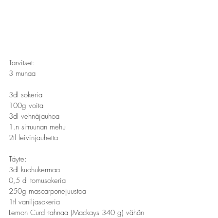
Tarvitset:
3 munaa                                             
3dl sokeria
100g voita
3dl vehnäjauhoa
1.n sitruunan mehu
2tl leivinjauhetta
Täyte:
3dl kuohukermaa	
0,5 dl tomusokeria
250g mascarponejuustoa 
1tl vaniljasokeria
Lemon Curd -tahnaa (Mackays 340 g) vähän 