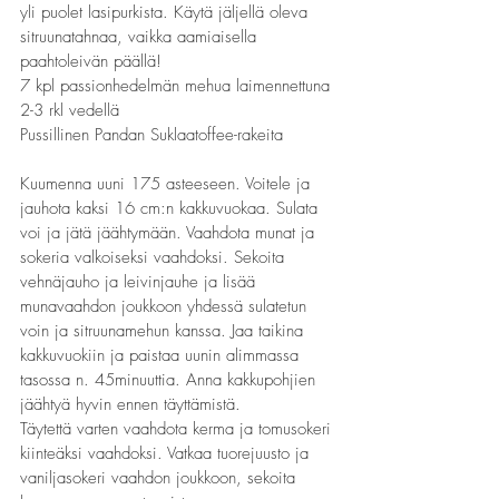
yli puolet lasipurkista. Käytä jäljellä oleva 
sitruunatahnaa, vaikka aamiaisella 
paahtoleivän päällä! 
7 kpl passionhedelmän mehua laimennettuna 
2-3 rkl vedellä
Pussillinen Pandan Suklaatoffee-rakeita
Kuumenna uuni 175 asteeseen. Voitele ja 
jauhota kaksi 16 cm:n kakkuvuokaa. Sulata 
voi ja jätä jäähtymään. Vaahdota munat ja 
sokeria valkoiseksi vaahdoksi. Sekoita 
vehnäjauho ja leivinjauhe ja lisää 
munavaahdon joukkoon yhdessä sulatetun 
voin ja sitruunamehun kanssa. Jaa taikina 
kakkuvuokiin ja paistaa uunin alimmassa 
tasossa n. 45minuuttia. Anna kakkupohjien 
jäähtyä hyvin ennen täyttämistä.
Täytettä varten vaahdota kerma ja tomusokeri 
kiinteäksi vaahdoksi. Vatkaa tuorejuusto ja 
vaniljasokeri vaahdon joukkoon, sekoita 