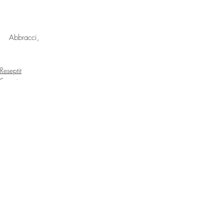
Abbracci,
Reseptit
Sweets
Recent Posts
See All