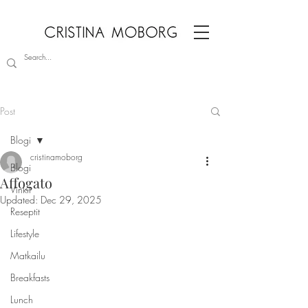
Post
Blogi
cristinamoborg
Blogi
Affogato
Vinkit
Updated:
Dec 29, 2025
Reseptit
Lifestyle
Matkailu
Breakfasts
Lunch