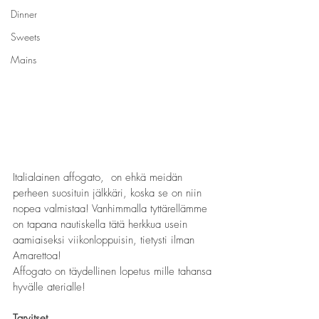
Dinner
Sweets
Mains
Italialainen affogato,  on ehkä meidän 
perheen suosituin jälkkäri, koska se on niin 
nopea valmistaa! Vanhimmalla tyttärellämme 
on tapana nautiskella tätä herkkua usein 
aamiaiseksi viikonloppuisin, tietysti ilman 
Amarettoa!
Affogato on täydellinen lopetus mille tahansa 
hyvälle aterialle!
Tarvitset