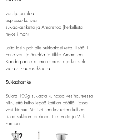
vaniljajäätelöä
espresso kahvia
suklaakastiketta ja Amarettoa (herkullista 
myös ilman) 
Laita lasin pohjalle suklaakastiketta, lisää 1 
pallo vaniljajäätelöa ja tilkka Amarettoa.
Kaada päälle kuuma espresso ja koristele 
vielä suklaakastikkeella.
Suklaakastike
Sulata 100g suklaata kulhossa vesihauteessa 
niin, että kulho lepää kattilan päällä, jossa 
vesi kiehuu. Vesi ei saa koskettaa kulhoa.
Lisää suklaan joukkoon 1 rkl voita ja 2 rkl 
kermaa