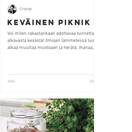
Cristina
keväinen piknik
Voi miten rakastankaan odottavaa tunnetta
alkavasta kesästä! Ilmojen lämmetessä luonto
alkaa muuttaa muotoaan ja herätä. Ihanaa,
miten vihreys alkaa näkyä! Halusin tuntea
kevään raikkaan ilman ja järjestää spontaanin
piknikin läheisilleni. Miettiessäni, mitä tällä
kertaa tarjoaisin, mieleeni tulvi niin monta
herkullista vaihtoehtoa, että oli miltei
mahdotonta tehdä päätöstä. Siispä mennään
tunteen pohjalta, joka on minulle hyvin
tyypillinen tapa toimia. Keittiöni on minulle p