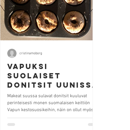
cristinamoborg
Vapuksi
suolaiset
donitsit uunissa
Makeat suussa sulavat donitsit kuuluvat
perinteisesti monen suomalaisen keittiön
Vapun kestosuosikeihin, näin on ollut myös
meillä. Etsiessäni aina jotakin uutta ja
mielenkiintoista päätin tällä kertaa kokeilla