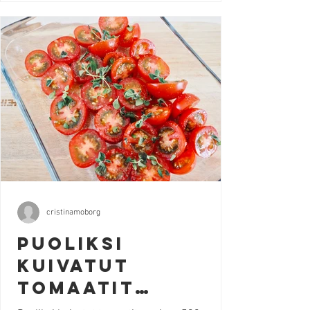
kunnolla väriä. Jäähdytä paprikat
muovipussissa jotta saat helposti poistettua
kuoret. Leikkaa paprikat ohuiksi siivuiksi ja
laita ne lasipurkkiin. Lisää valkosipulin kynnet,
yrtit, öljyä, suo
cristinamoborg
Puoliksi
kuivatut
tomaatit