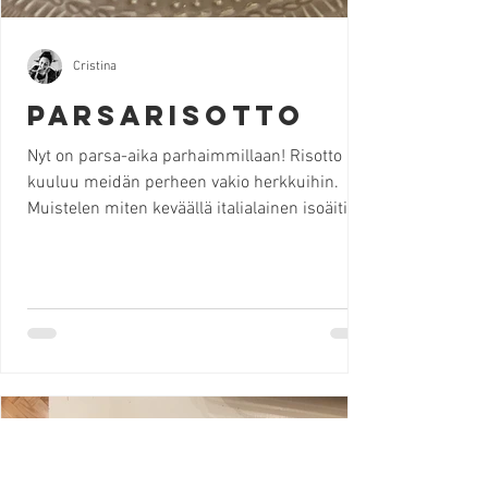
Cristina
Parsarisotto
Nyt on parsa-aika parhaimmillaan! Risotto
kuuluu meidän perheen vakio herkkuihin.
Muistelen miten keväällä italialainen isoäitini
loihti meille sunnuntaisin täyteläisen ja
pehmeän parsarisoton. Vaikka ihan vielä
kotimaisia parsoja ei ole saatavilla, halusin
tuntea alkavan kevään merkkejä myös
keittiössäni. Muutamilla vinkeillä saat tehtyä
kotona niin hyvän risoton, että luulet olevasi
Italiassa, lempi ravintolassasi :) Vinkki: Riso
carnaroli tai riso vialone nano ovat parhai