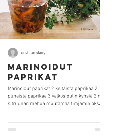
cristinamoborg
Marinoidut
paprikat
Marinoidut paprikat 2 keltaista paprikaa 2
punaista paprikaa 3 valkosipulin kynsiä 2 rkl
sitruunan mehua muutamaa timjamin oksa
muutamaa rosmariinin oksa muutama
oreganon oksa öljyä suolaa Kuumenna uuni
220 C Halkaise paprikat ja poista siemenet.
Grillaa paprikat uunissa kunnes saavat