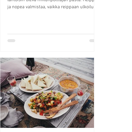
lähtöisin oleva miilunpolttajan pasta. Helppo
ja nopea valmistaa, vaikka reippaan ulkoilun
jälkeen. Roomassa asuessani söimme
carbonaraa talvisin koska se on jonkun verran
tuhdimpi ruoka. Kotona Suomessa teemme
sen aina kun haluamme nopeasti jotakin
täyttävää ja herkullista. Carbonarasta löytyy
lukemattomia eri versioita, joihin on lisätty
sipulia, viiniä, jopa kermaa! Non è possibile!!
Enää sinun ei tarvitse arvuutella, sillä löysit e