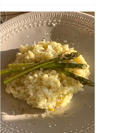
suolaista versiota näille ihanuuksille. Tässä
makunystyröitä hellivä ohjeeni teille <3
Suolaiset donitsit (donitsipellillä) 12 donitsia
(Taikinan kohotus yön yli jääkaapissa) 20 g
tuorehiivaa 200 g jauhoja 150 g vehnä-tai
spelttijauhoja 50 g perunajauhoja 1 tl so