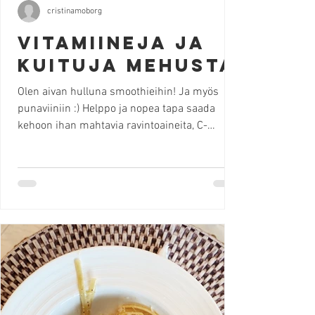
cristinamoborg
Vitamiineja ja
kuituja mehusta
Olen aivan hulluna smoothieihin! Ja myös
punaviiniin :) Helppo ja nopea tapa saada
kehoon ihan mahtavia ravintoaineita, C-
vitamiinia ja...